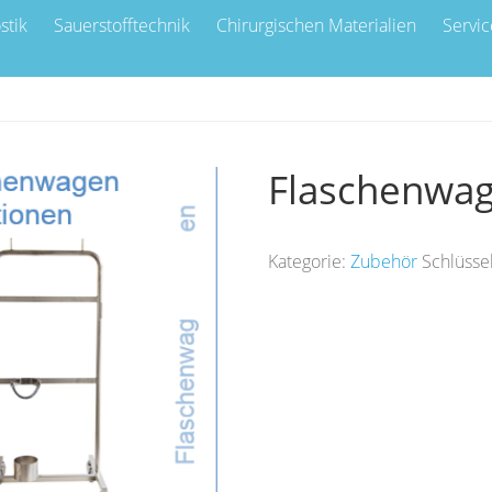
stik
Sauerstofftechnik
Chirurgischen Materialien
Servic
Flaschenwa
Kategorie:
Zubehör
Schlüsse