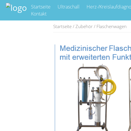
Startseite
Ultraschall
Herz-/Kreislaufdiagno
Kontakt
Startseite
/
Zubehör
/ Flaschenwagen