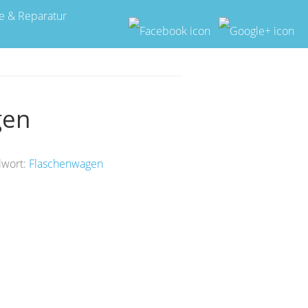
e & Reparatur
gen
lwort:
Flaschenwagen