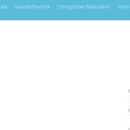
stik
Sauerstofftechnik
Chirurgischen Materialien
Servic
I
I