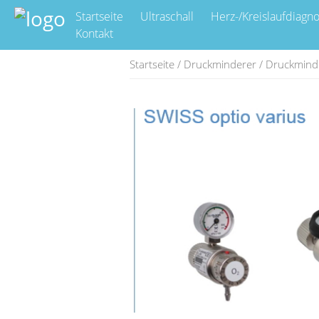
Startseite
Ultraschall
Herz-/Kreislaufdiagno
Kontakt
Startseite
/
Druckminderer
/ Druckminde