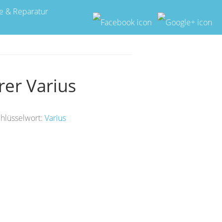
e & Reparatur
er Varius
hlüsselwort:
Varius