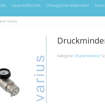
stik
Sauerstofftechnik
Chirurgischen Materialien
Servic
rer Varius
Druckminder
Kategorie:
Druckminderer
Sc