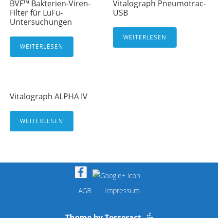
BVF™ Bakterien-Viren-
Vitalograph Pneumotrac-
Filter für LuFu-
USB
Untersuchungen
WEITERLESEN
WEITERLESEN
Vitalograph ALPHA IV
WEITERLESEN
AGB
Impressum
Theme by Tesseract