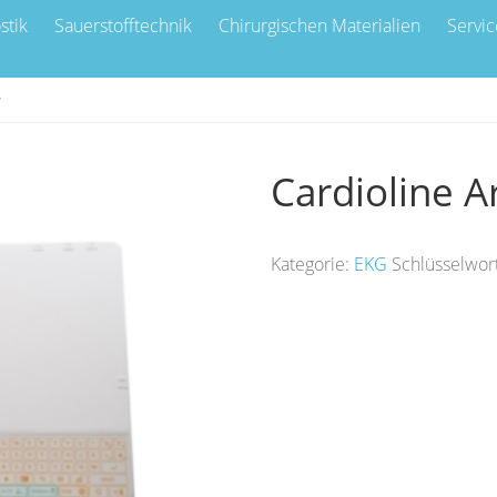
stik
Sauerstofftechnik
Chirurgischen Materialien
Servic
w
Cardioline 
Kategorie:
EKG
Schlüsselwor