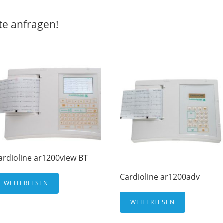
tte anfragen!
ardioline ar1200view BT
Cardioline ar1200adv
WEITERLESEN
WEITERLESEN