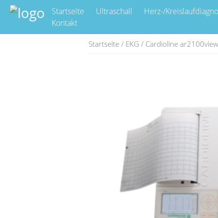
Startseite
Ultraschall
Herz-/Kreislaufdiagno
Kontakt
Startseite
/
EKG
/ Cardioline ar2100vie