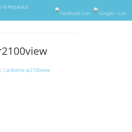
e & Reparatur
Ar2100view
t:
Cardioline ar2100view