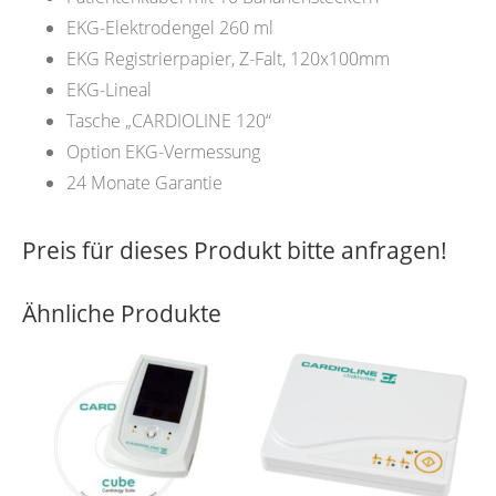
EKG-Elektrodengel 260 ml
EKG Registrierpapier, Z-Falt, 120x100mm
EKG-Lineal
Tasche „CARDIOLINE 120“
Option EKG-Vermessung
24 Monate Garantie
Preis für dieses Produkt bitte anfragen!
Ähnliche Produkte