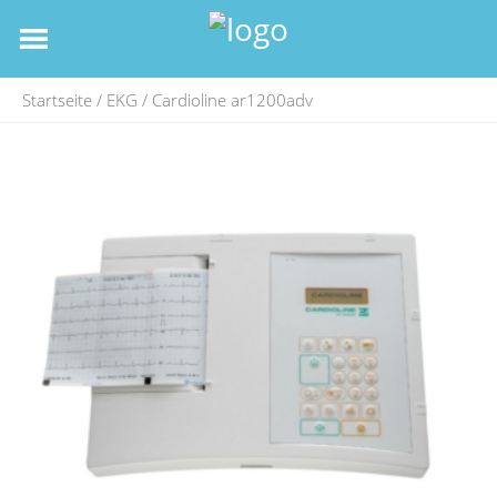
Startseite
/
EKG
/ Cardioline ar1200adv